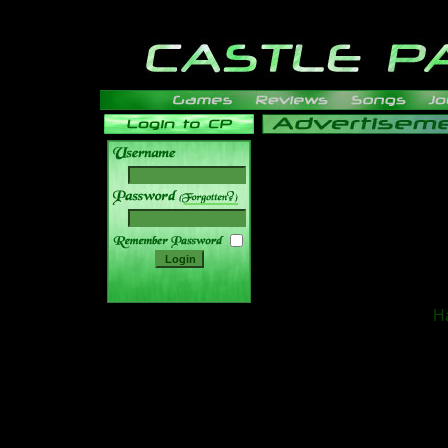
______
Ha