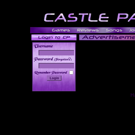
______
Ha