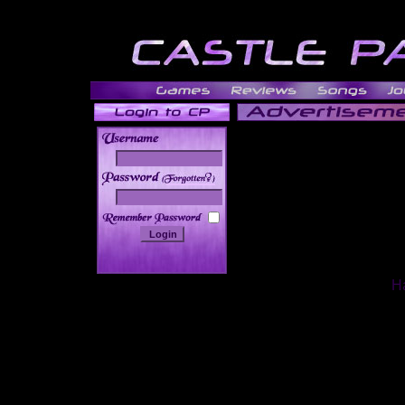
______
Ha