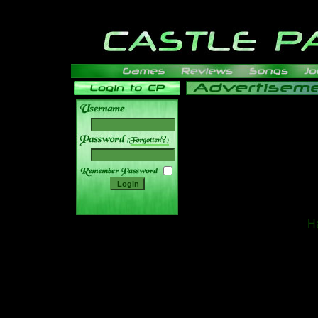
______
Ha