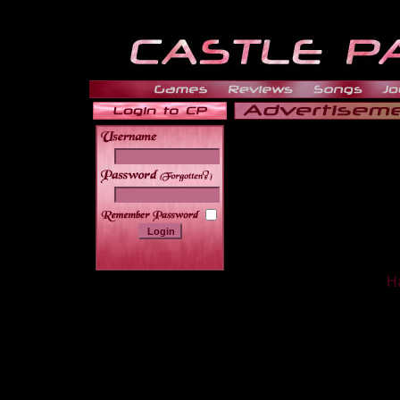
______
Ha